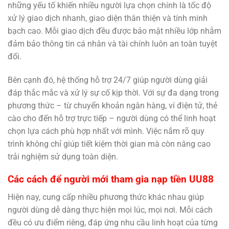
những yếu tố khiến nhiều người lựa chọn chính là tốc độ
xử lý giao dịch nhanh, giao diện thân thiện và tính minh
bạch cao. Mỗi giao dịch đều được bảo mật nhiều lớp nhằm
đảm bảo thông tin cá nhân và tài chính luôn an toàn tuyệt
đối.
Bên cạnh đó, hệ thống hỗ trợ 24/7 giúp người dùng giải
đáp thắc mắc và xử lý sự cố kịp thời. Với sự đa dạng trong
phương thức – từ chuyển khoản ngân hàng, ví điện tử, thẻ
cào cho đến hỗ trợ trực tiếp – người dùng có thể linh hoạt
chọn lựa cách phù hợp nhất với mình. Việc nắm rõ quy
trình không chỉ giúp tiết kiệm thời gian mà còn nâng cao
trải nghiệm sử dụng toàn diện.
Các cách để người mới tham gia nạp tiền UU88
Hiện nay, cung cấp nhiều phương thức khác nhau giúp
người dùng dễ dàng thực hiện mọi lúc, mọi nơi. Mỗi cách
đều có ưu điểm riêng, đáp ứng nhu cầu linh hoạt của từng