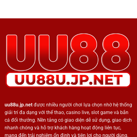
uu88u.jp.net
được nhiều người chơi lựa chọn nhờ hệ thống
giải trí đa dạng với thể thao, casino live, slot game và bắn
cá đổi thưởng. Nền tảng có giao diện dễ sử dụng, giao dịch
nhanh chóng và hỗ trợ khách hàng hoạt động liên tục,
mang đến trải nghiệm ổn định và tiện lợi cho người dùng.